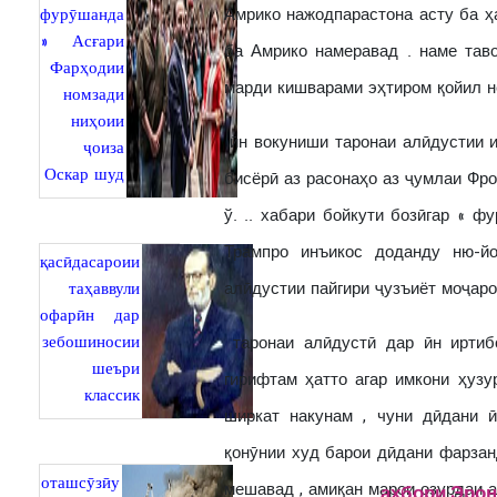
фурӯшанда
Амрико нажодпарастона асту ба ҳ
» Асғари
ба Амрико намеравад . наме тав
Фарҳодии
марди кишварами эҳтиром қойил н
номзади
ниҳоии
ӣн вокуниши таронаи алӣдустии 
ҷоиза
Оскар шуд
бисёрӣ аз расонаҳо аз ҷумлаи Фрон
ў. .. хабари бойкути бозӣгар « 
Трампро инъикос доданду ню-йо
қасӣдасароии
таҳаввули
алӣдустии пайгири ҷузъиёт моҷаро
офарӣн дар
зебошиносии
таронаи алӣдустӣ дар ӣн иртиб
шеъри
гирифтам ҳатто агар имкони ҳуз
классик
ширкат накунам , чуни дӣдани 
қонӯнии худ барои дӣдани фарза
оташсӯзӣу
мешавад , амиқан марои озурдаи а
ахбори Эрон