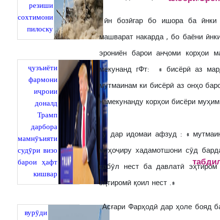
резиши
сохтимони
ӣн бозӣгар бо ишора ба ӣнки 
пилоску
машварат накарда , бо баёни ӣнк
эрониён барои анҷоми корҳои м
ҷузъиёти
мекунанд гФт: ‌ « бисёрӣ аз ма
фармони
мутмаинам ки бисёрӣ аз онҳо бар
иҷроии
намекунанду корҳои бисёри муҳими
доналд
Трамп
дарбора
у дар идомаи афзуд : « мутмаин
мамнӯъияти
судӯри визо
муҳоҷиру хадамотшони сӯд бард
барои ҳафт
табдил
қабӯл нест ба давлатӣ эҳтиром
кишвар
эҳтиромӣ қоил нест .»
Асғари Фарҳодӣ дар ҳоле бояд ба
вурӯди