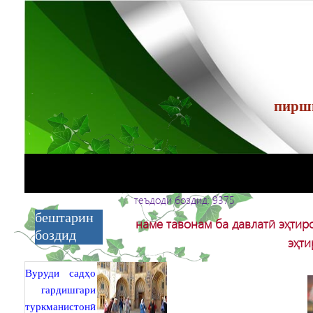
теъдоди боздид: 9375
бештарин
наме тавонам ба давлатӣ эҳти
боздид
эҳти
Вуруди садҳо
гардишгари
туркманистонӣ