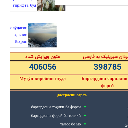
гирифта буд
олӯдагии
ҳавоии
Теҳрон
ردان سیریلیک به فارسی
متون ویرایش شده
406056
398785
Мутӯн виройиш шуда
Баргардони сириллик
форсӣ
дастрасии сареъ
баргардони тоҷикӣ ба форсӣ
баргардони форсӣ ба тоҷикӣ
тамос бо мо
سی