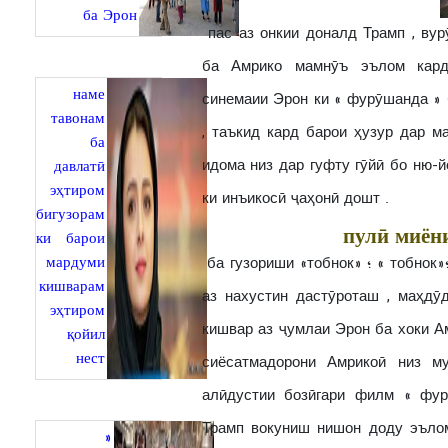
ба Эрон
пас аз онкии доналд Трамп , ву
ба Амрико мамнӯъ эълом кард 
наме
синемаии Эрон ки « фурӯшанда » 
тавонам
, таъкид кард барои ҳузур дар 
ба
идома низ дар гуфту гӯйӣ бо ню-йорки 
давлатӣ
эҳтиром
ки инъикосӣ ҷаҳонӣ дошт .
бигузорам
пулӣ миён
ки барои
мардуми
ба гузориши «тобнок» ؛ « тобнок»؛ доналд Трамп раиси ҷумҳӯри Амрико дар якӣ
кишварам
аз нахустин дастӯроташ , маҳдӯ
эҳтиром
кишвар аз ҷумлаи Эрон ба хоки Амрико эълом кард ؛
қойил
нест
сиёсатмадорони Амрикоӣ низ м
алӣдустии бозӣгари филм « фур
Трамп вокуниш нишон доду эъло
«