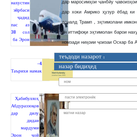
дар маросимҳои ҷанбӣу ҷавоизҳои
нахустин
эйрбаси
дар хоки Амрико ҳузур ёбад ки дар сӯрати
ҷадид
доналд Трамп , эҳтимолани имко
пас аз
38 сол
ӣн иттифоқи эҳтимолан барои наху
ба Эрон
номзади ниҳоии ҷоизаи Оскар ба 
теъдоди назарот :
4-
назар бидиҳед
Таърихи намак
Ҳабибуллоҳ
Абдураззоқов
дар дилу
дидаи
мардуми
Эрон ҷой