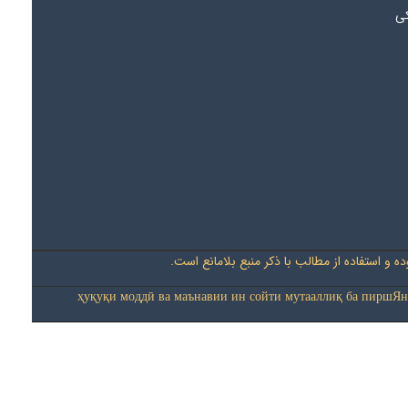
کی
 و استفاده از مطالب با ذکر منبع بلامانع است
ҳуқуқи моддӣ ва маънавии ин сойти мутааллиқ ба пиршЯн-