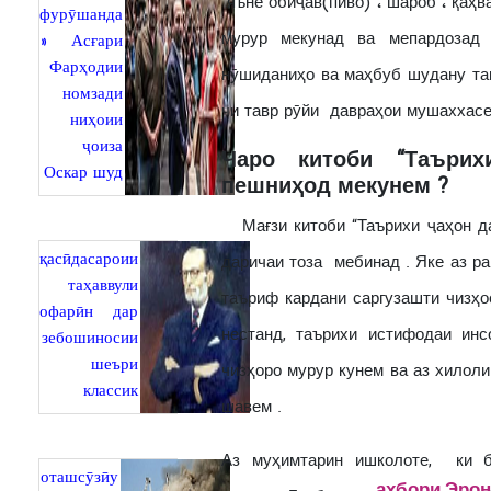
яъне обиҷав(пиво) ، шароб ، қаҳв
фурӯшанда
мурур мекунад ва мепардозад
» Асғари
Фарҳодии
нӯшиданиҳо ва маҳбуб шудану та
номзади
чи тавр рӯйи давраҳои мушаххасе
ниҳоии
ҷоиза
Чаро китоби
“Т
аъри
Оскар шуд
пешниҳод мекунем ?
Мағзи китоби “Таърихи ҷаҳон да
қасӣдасароии
даричаи тоза мебинад . Яке аз ра
таҳаввули
таъриф кардани саргузашти чизҳо
офарӣн дар
нестанд, таърихи истифодаи ин
зебошиносии
шеъри
чизҳоро мурур кунем ва аз хилоли
классик
шавем .
Аз муҳимтарин ишколоте, ки б
оташсӯзӣу