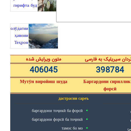
гирифта буд
олӯдагии
ҳавоии
Теҳрон
ردان سیریلیک به فارسی
متون ویرایش شده
406045
398784
Мутӯн виройиш шуда
Баргардони сириллик
форсӣ
дастрасии сареъ
баргардони тоҷикӣ ба форсӣ
баргардони форсӣ ба тоҷикӣ
тамос бо мо
سی