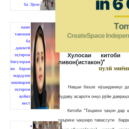
ба Эрон
наме
тавонам
ба
давлатӣ
Хулосаи китоби 
эҳтиром
ливон(истакон)”
бигузорам
пулӣ миён
ки барои
мардуми
кишварам
Нақши баъзе нӯшиданиҳо дар 
эҳтиром
қойил
будаву асароти онҳо рӯйи давраҳо
нест
Китоби “Таърихи ҷаҳон дар ша
таърихи ҷаҳонро тавассути барр
«