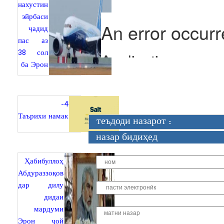
нахустин
эйрбаси
ҷадид
пас аз
38 сол
ба Эрон
4-
Таърихи намак
теъдоди назарот :
назар бидиҳед
Ҳабибуллоҳ
Абдураззоқов
дар дилу
дидаи
мардуми
Эрон ҷой