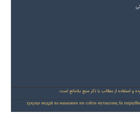
کی
 و استفاده از مطالب با ذکر منبع بلامانع است
ҳуқуқи моддӣ ва маънавии ин сойти мутааллиқ ба пиршЯн-