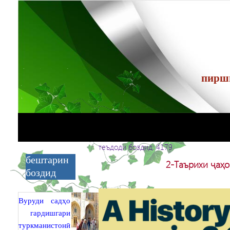
теъдоди боздид: 4179
бештарин
2-Таърихи ҷаҳо
боздид
Вуруди садҳо
гардишгари
туркманистонӣ