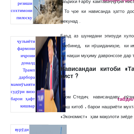
ахбори Эрон
таърихи Ғарбу камтаваҷҷӯҳии нис
резиши
сохтимони
. То ҷое ки нависанда ҳатто до
пилоску
мекунад .
Баъд аз шунидани эпизуди хуло
ҷузъиёти
мебинед, ки нӯшиданиҳое, ки и
фармони
чи нақши муҳиму давронсозе дар
иҷроии
доналд
Нависандаи китоби «Т
Трамп
кист ?
дарбора
мамнӯъияти
судӯри визо
Том Стедиҷ нависандаву рӯзном
барои ҳафт
табдил
кишвар
шаш китоб ، барои нашриёти мух
«Экономист» ҳам мақолоти зиёде 
вурӯди