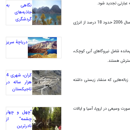
ه عبارتی تجدید شود.
نگاهی به
جاذبه‌های
گردشگری
در سال‌های اخیر با توجه به این که منابع انرژی تجدیدناپذیر رو به اتمام هستند این منابع مورد توجه قرار گرفته‌اند. در سال 2006 حدود 18 درصد از انرژی
دریاچۀ سریز
 13 درصد (بیشتر برای حرارت دهی)، سه درصد انرژی آبی و 2.4 درصد باقی‌مانده شامل نیروگاهای آبی کوچک،
گسترش هستند.
کران، شهری 4
ورلی زباله‌هایی که منشاء زیستی داشته
هزار ساله در
تاجیکستان
دی با رشد سالانه حدود 30درصد با ظرفیت نصب شده 157 هزار و 900 مگاوات در سال 2009 ، به صورت وسیعی در اروپا، آسیا و ایالات
“چهل و چهار
چشمه” از
نادرترین