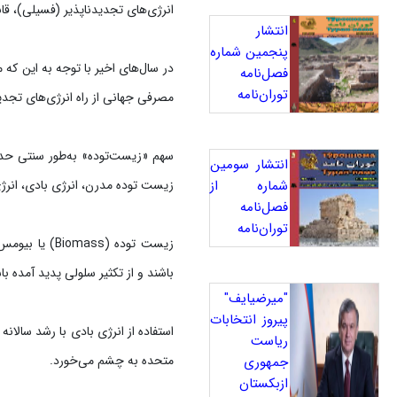
انرژی‌های تجدیدناپذیر (فسیلی)، قاب
انتشار
پنجمین شماره
فصل‌نامه
توران‌نامه
مصرفی جهانی از راه انرژی‌های تجد
انتشار سومین
شماره از
زیست توده مدرن، انرژی بادی، انر
فصل‌نامه
توران‌نامه
زیست توده (s
باشند و از تکثیر سلولی پدید آمده ب
"میرضیایف"
پیروز انتخابات
ریاست
متحده به چشم می‌خورد.
جمهوری
ازبکستان