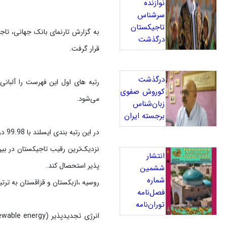
نوازنده
سرشناس
تاجیکستان
درگذشت
قرار گرفت.
درگذشت
کوروش صفوی
می‌شود.
زبان‌شناس
برجسته ایران
در این رتبه بندی ایسلند با 99.98 درصد، موزامبیک 99.86، زامبیا با 99.70 و تاجیکستان با 99.56 درصد سوم تا ششم هستند.
انتشار
پذیر استحصال کند.
ششمین
شماره
روسیه ،‌ازبکستان و قزاقستان به ترتیب تنها 15.6 ، 21.35 و 8.38 درصد از انرژی برق خود را از مناب
فصل‌نامه
توران‌نامه