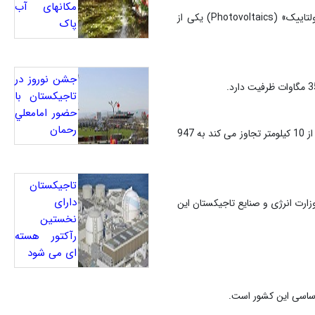
مکانهای آب
در پایان سال 2009 میلادی، مجموع انرژی تولیدی به وسیله «فتوولتاییک» به بیش از 21 هزار مگاوات رسید. «فتوولتاییک» (Photovoltaics) یکی از
پاک
جشن نوروز در
تاجيکستان با
حضور امامعلي
رحمان
تاجیکستان کوهستانی با بارندگی فراوان دارای رودخانه های فراوانی برای تولید برق است . شمار رودهایی که طول آنها از 10 کیلومتر تجاوز می کند به 947
تاجیکستان
دارای
ارت انرژی و صنایع تاجیکستان این
نخستین
رآکتور هسته
ای می شود