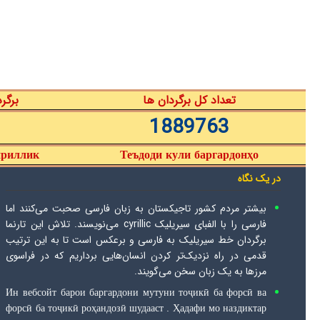
تعداد کل برگردان ها
برگر
1889763
ириллик
Теъдоди кули баргардонҳо
در یک نگاه
بیشتر مردم کشور تاجیکستان به زبان فارسی صحبت می‌کنند اما
فارسی را با الفبای سیریلیک cyrillic می‌نویسند. تلاش این تارنما
برگردان خط سیریلیک به فارسی و برعکس است تا به این ترتیب
قدمی در راه نزدیک‌تر کردن انسان‌هایی برداریم که در فراسوی
مرزها به یک زبان سخن می‌گویند.
Ин вебсойт барои баргардони мутуни тоҷикӣ ба форсӣ ва
форсӣ ба тоҷикӣ роҳандозӣ шудааст . Ҳадафи мо наздиктар