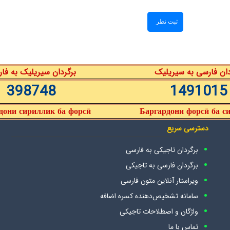
دان فارسی به سیریلیک
برگردان سیریلیک به فا
398748
1491015
дони сириллик ба форсӣ
Баргардони форсӣ ба с
دسترسی سریع
برگردان تاجیکی به فارسی
برگردان فارسی به تاجیکی
ویراستار آنلاین متون فارسی
سامانه تشخیص‌دهنده کسره اضافه
واژگان و اصطلاحات تاجیکی
تماس با ما