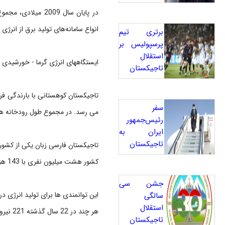
انواع سامانه‌های تولید برق از انر
برتری تیم
پرسپولیس بر
استقلال
ایستگاههای انرژی گرما - خورشیدی هم در آمر
تاجیکستان
سفر
می رسد. در مجموع طول رودخانه های تاجیکستان 
رئیس‌جمهور
ایران به
تاجیکستان
تاجیکستان فارسی زبان یکی از کشور
کشور هشت میلیون نفری با 143 هزار کیلومتر مربع مساحت، 64 درصد منابع آبی آسیای مرکزی را در اختیار دارد.
جشن سی
این توانمندی ها برای تولید انرژی 
سالگی
استقلال
هر چند در 22 سال گذشته 221 نیروگاه کوچک در نقاط مختلف کشور احداث شده اما هنوز کمبود برق یکی از مشکلات اساسی این کشور است.
تاجیکستان