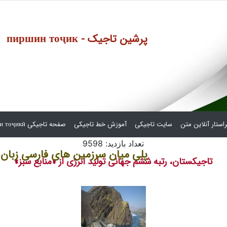
пиршин тоҷик - پرشین تاجیک
استار آنلاین متن
سایت تاجیکی
آموزش خط تاجیکی
صفحه تاجیکی сафҳаи тоҷикӣ
تعداد بازدید: 9598
پلی میان سرزمین های فارسی زبان
تاجیکستان، رتبه ششم جهانی تولید انرژی از «منابع سبز»