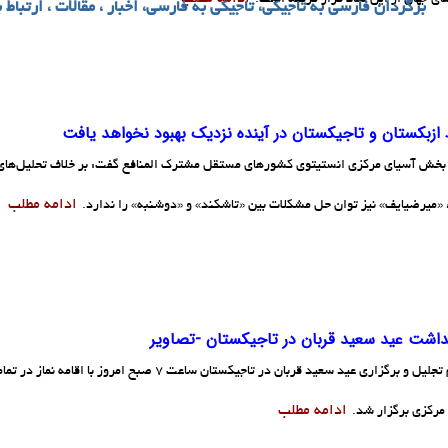
برگردان فارسی به تاجیکی، تاجیکی به فارسی، اخبار ، مقالات ، ارتباط ب
 ازبکستان و تاجیکستان در آینده نزدیک بهبود نخواهد یافت
خش آسیای مرکزی انستیتوی کشورهای مستقل مشترک المنافع گفت: بر خلاف تحلیل‌های
ادامه مطلب
 «میرضیایف» نیز توان حل مشکلات بین «تاشکند» و «دوشنبه» را ندارد.
داشت عيد سعيد قربان در تاجيکستان -تصاوير
مراسم تجلیل و برگزاری عید سعید قربان در تاجیکستان ساعت 7
ادامه مطلب
رکزی برگزار شد.