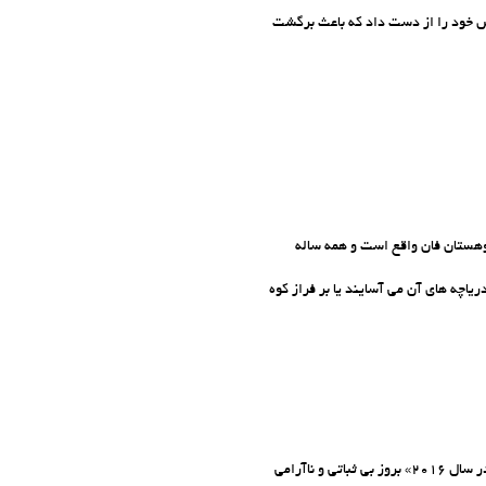
زش خود را از دست داد که باعث برگشت
هستان فان واقع است و همه ساله
ریاچه های آن می آسایند یا بر فراز کوه
آژانس روسی «والدای» در گزارش اخیر خود تحت عنوان «تهدیدات بین المللی در برابر روسیه در سال 2016» بروز بی ثباتی و ناآرامی