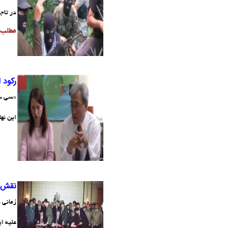
در تاج
مطلب
رکود 
«سی سی
این نه
نقش ا
زمانی 
علیه ا