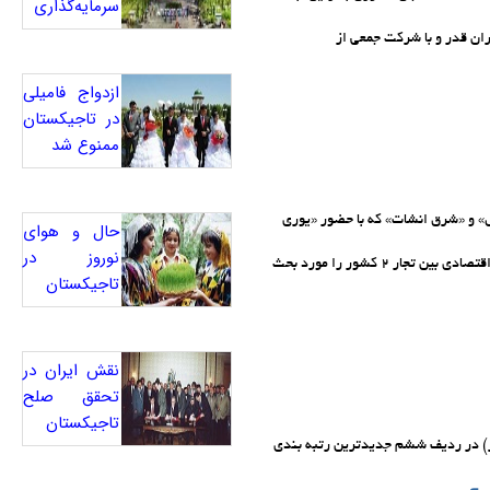
سرمایه‌گذاری
ان قدر و با شرکت جمعی از
ازدواج فامیلی
در تاجیکستان
ممنوع شد
» و «شرق انشات» که با حضور «یوری
حال و هوای
نوروز در
ناگای» سفیر ازبکستان در شهر دوشنبه پایتخت این کشور صورت گرفت، راه‌های برقراری روابط اقتصادی بین تجار 2 کشور را مورد بحث
تاجیکستان
نقش ایران در
تحقق صلح
تاجیکستان
ز» (تجدید پذیر) در ردیف ششم جدیدترین رتبه بندی