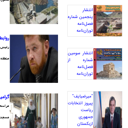
انتشار
پنجمین شماره
فصل‌نامه
توران‌نامه
روابط
رئیس ب
انتشار سومین
شماره از
منطقه،
فصل‌نامه
توران‌نامه
"میرضیایف"
گرامي
پیروز انتخابات
ریاست
جمهوری
مسجد م
ازبکستان