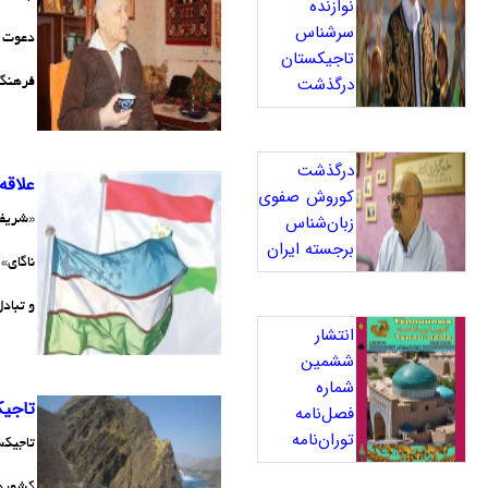
نوازنده
سرشناس
دعوت پ
تاجیکستان
درگذشت
فرهنگی
درگذشت
علاقه
کوروش صفوی
زبان‌شناس
«شریف 
برجسته ایران
و تبادل
انتشار
ششمین
شماره
تاجیک
فصل‌نامه
توران‌نامه
کشور‌ه