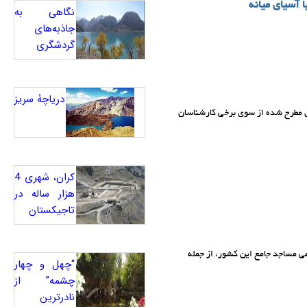
ا آسیای میانه
نگاهی به
جاذبه‌های
گردشگری
دریاچۀ سریز
 مطرح شده از سوی برخی کارشناسان
کران، شهری 4
هزار ساله در
تاجیکستان
 صبح امروز با اقامه نماز در تمامی مساجد جامع این کشور، از جمله
“چهل و چهار
چشمه” از
نادرترین