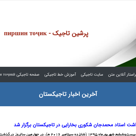
пиршин тоҷик - پرشین تاجیک
استار آنلاین متن
سایت تاجیکی
آموزش خط تاجیکی
صفحه تاجیکی сафҳаи тоҷикӣ
آخرین اخبار تاجیکستان
اشت استاد محمد‌جان شکوری بخارایی در تاجیکستان برگزار شد
جمعه، بیست‌وششم شهریورماه 1395 (شانزده سپتامبر 2016 م)