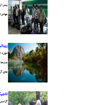
پس از 
مهاجرا
زیبات
حوزه ا
صدها ج
های آن
تاجیک