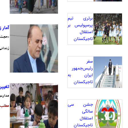
برتری تیم
پرسپولیس بر
آمار 
استقلال
«حجت‌ا
تاجیکستان
زندانی
سفر
رئیس‌جمهور
ایران به
تاجیکستان
تغییر
مدارس 
جشن سی
مطلب
سالگی
استقلال
تاجیکستان