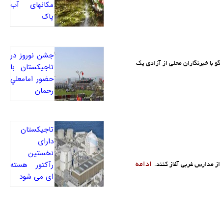
مکانهای آب
پاک
جشن نوروز در
 با خبرنگاران محلی از آزادی یک
تاجيکستان با
حضور امامعلي
رحمان
تاجیکستان
دارای
نخستین
رآکتور هسته
ادامه
ز مدارس غربی آغاز کنند.
ای می شود